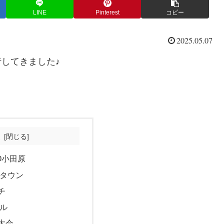
LINE
Pinterest
コピー
2025.05.07
してきました♪
次
O小田原
ンタウン
チ
エル
大会