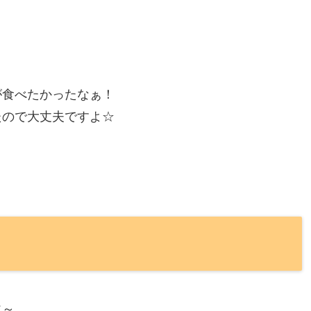
が食べたかったなぁ！
たので大丈夫ですよ☆
に～