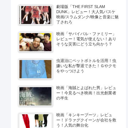
劇場版「THE FIRST SLAM
DUNK」レビュー！大人気バスケ
映画/スラムダンク/映像と音楽に魅
了されろ
映画「サバイバル・ファミリー」
レビュー！電気が使えない！あり
そうな災害にどう立ち向かう？
虫退治にペットボトルを活用！虫
嫌いな私が撃退できた！Ｇやクモ
をやっつけよう
映画「海賊とよばれた男」レビュ
ー！今見るべき映画！出光創業者
の半生
映画「キンキーブーツ」レビュ
ー！ドラァグクイーンが会社を救
う！人気の舞台化